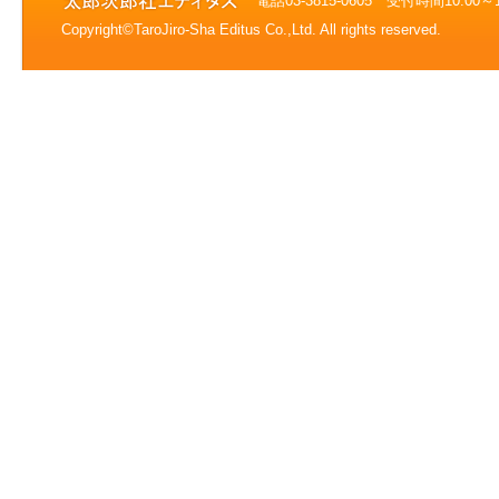
電話03-3815-0605 受付時間10:0
Copyright©TaroJiro-Sha Editus Co.,Ltd. All rights reserved.