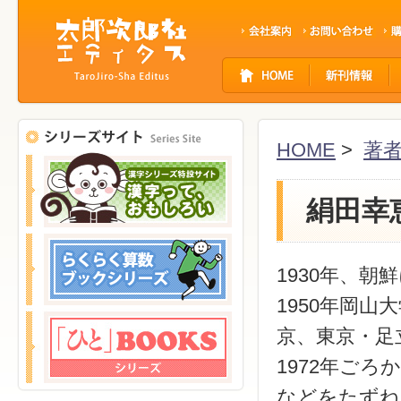
サ
イ
ト
ナ
ビ
HOME
>
著
ゲ
ー
シ
絹田幸
ョ
ン
1930年、
1950年岡山
京、東京・足
1972年ご
などをたずね