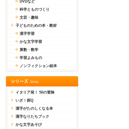
DVDなど
科学とものづくり
文芸・趣味
子どものための本・教材
漢字学習
かな文字学習
算数・数学
学習よみもの
ノンフィクション絵本
イタリア発！ 50の冒険
いざ！探Q
漢字がたのしくなる本
漢字なりたちブック
かな文字あそび