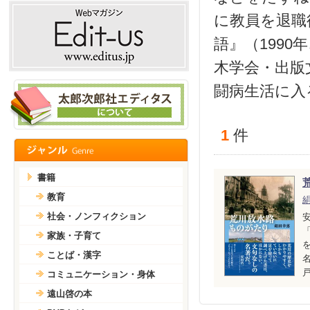
に教員を退職
語』（199
木学会・出版
闘病生活に入
1
件
書籍
教育
社会・ノンフィクション
家族・子育て
ことば・漢字
戸
コミュニケーション・身体
遠山啓の本