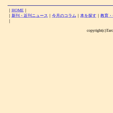
｜
HOME
｜
｜
新刊・近刊ニュース
｜
今月のコラム
｜
本を探す
｜
教育・
｜
copyright(c)Taro