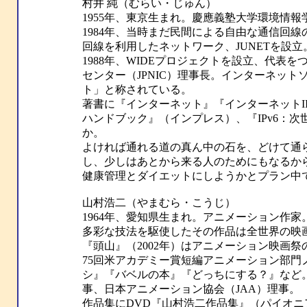
村井 純（むらい・じゅん）
1955年、東京生まれ。慶應義塾大学環境情報
1984年、当時まだ民間による自由な通信回
回線を利用したネットワーク、JUNETを設立
1988年、WIDEプロジェクトを設立、代表
センター（JPNIC）理事長。インターネット
ト」と称されている。
著書に『インターネット』『インターネットI
ハンドブック』（インプレス）、『IPv6：次
か。
よければ通れる道の真ん中の石を、どけて通
し、少しはあとから来る人のためにもなるか
健康管理とダイエットにしようかとプラン中
山村浩二（やまむら・こうじ）
1964年、愛知県生まれ。アニメーション作家
多彩な技法を駆使したその作品は全世界の映
『頭山』（2002年）はアニメーション映画祭
75回米アカデミー賞短編アニメーション部
シ』『バベルの本』『どっちにする？』など。
事、日本アニメーション協会（JAA）理事。
作品集にDVD『山村浩二作品集』（パイオニ