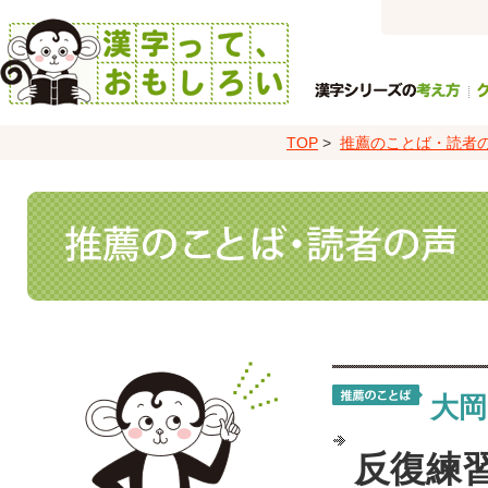
サ
イ
ト
TOP
>
推薦のことば・読者
ナ
ビ
ゲ
ー
シ
ョ
ン
大岡
反復練