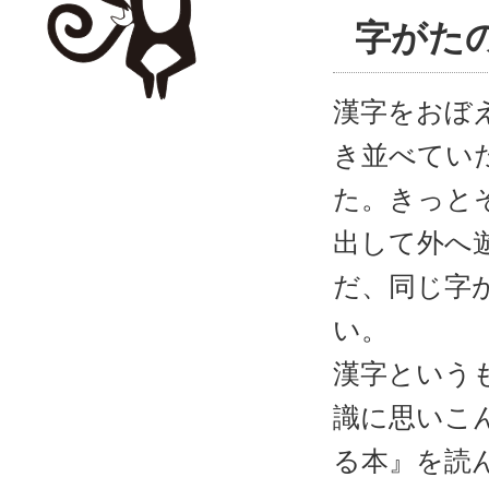
字がた
漢字をおぼ
き並べてい
た。きっと
出して外へ
だ、同じ字
い。
漢字という
識に思いこ
る本』を読