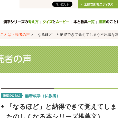
サ
イ
ト
のことば・読者の声
> 「なるほど」と納得できて覚えてしまう不思議な
ナ
ビ
ゲ
ー
シ
ョ
ン
無着成恭（仏教者）
「なるほど」と納得できて覚えてしま
たのしくなる本シリーズ推薦文）