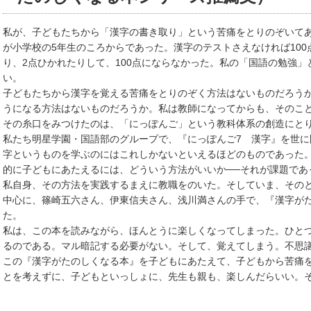
私が、子どもたちから「漢字の書き取り」という苦痛をとりのぞいて
が小学校の5年生のころからであった。漢字のテストさえなければ100
り、2点ひかれたりして、100点にならなかった。私の「国語の勉強
い。
子どもたちから漢字を覚える苦痛をとりのぞく方法はないものだろうか
うになる方法はないものだろうか。私は教師になってからも、そのこ
その糸口をみつけたのは、「にっぽんご」という教科体系の創造にと
私たち明星学園・国語部のグループで、『にっぽんご7 漢字』を世に問
字というものを学ぶのにはこれしかないといえるほどのものであった
的に子どもにあたえるには、どういう方法がいいか──それが課題であ
私自身、その方法を実践するまえに教職をのいた。そしていま、その
中心に、篠崎五六さん、伊東信夫さん、浅川満さんの手で、『漢字が
た。
私は、この本を読みながら、ほんとうに楽しくなってしまった。ひと
るのである。マル暗記する必要がない。そして、覚えてしまう。不思
この『漢字がたのしくなる本』を子どもにあたえて、子どもから苦痛を
とを考えずに、子どもといっしょに、先生も親も、楽しんだらいい。