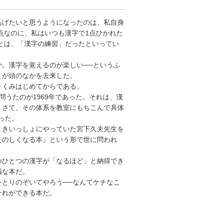
あげたいと思うようになったのは、私自身
点なのに、私はいつも漢字で1点ひかれた
」とは、「漢字の練習」だったといってい
。漢字を覚えるのが楽しい──というふ
とが頭のなかを去来した。
りくみはじめてからである。
うたのが1969年であった。それは、漢
。さて、その体系を教室にもちこんで具体
った。
ときいっしょにやっていた宮下久夫先生を
たのしくなる本』という形で世に問われ
つひとつの漢字が「なるほど」と納得でき
議な本だ。
とりのぞいてやろう──なんてケチなこ
それができる本だ。