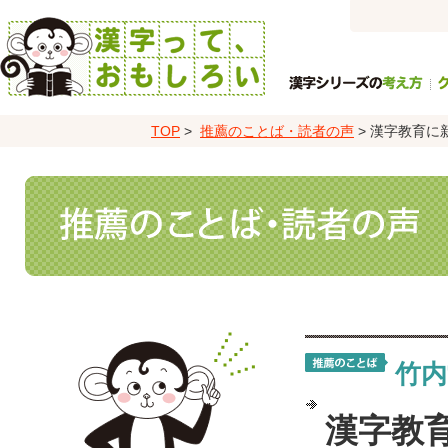
サ
イ
ト
TOP
>
推薦のことば・読者の声
> 漢字教育
ナ
ビ
ゲ
ー
シ
ョ
ン
竹内
漢字教