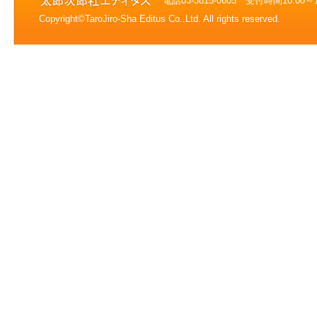
電話03-3815-0605 受付時間10:0
Copyright©TaroJiro-Sha Editus Co.,Ltd. All rights reserved.