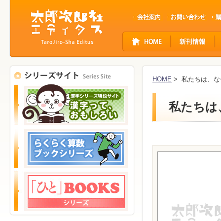
サ
イ
ト
ナ
ビ
HOME
> 私たちは、
ゲ
ー
私たちは
シ
ョ
ン