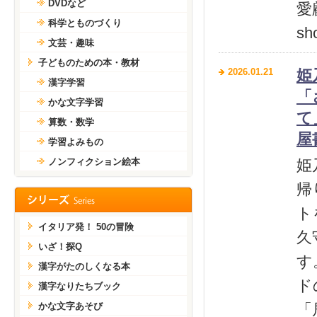
DVDなど
愛
科学とものづくり
s
文芸・趣味
子どものための本・教材
2026.01.21
姫
漢字学習
「
かな文字学習
て
算数・数学
屋
学習よみもの
ノンフィクション絵本
姫
帰
ト
イタリア発！ 50の冒険
久
いざ！探Q
す
漢字がたのしくなる本
ド
漢字なりたちブック
かな文字あそび
「