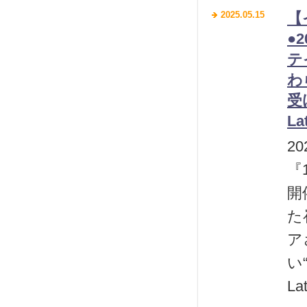
2025.05.15
【
●
テ
わ
受
La
2
『
開
た
ア
い
L