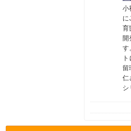
小
に
育
開
す
ト
留
仁
シ