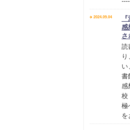
----
2024.09.04
『
感
さ
読
り
い
書
感
校
極
を