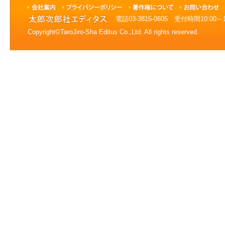
電話03-3815-0605 受付時間10:0
Copyright©TaroJiro-Sha Editus Co.,Ltd. All rights reserved.