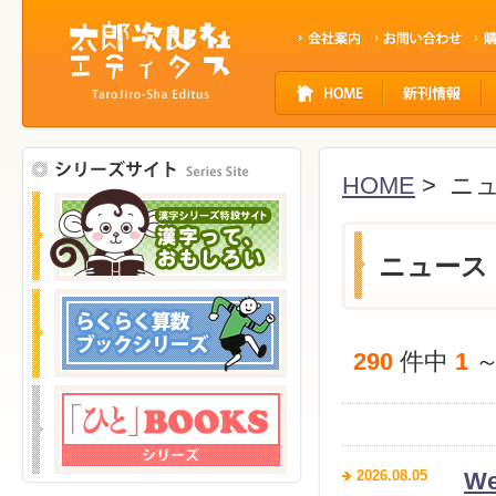
サ
イ
ト
ナ
ビ
HOME
> ニ
ゲ
ー
シ
ョ
ニュース
ン
290
件中
1
2026.08.05
W