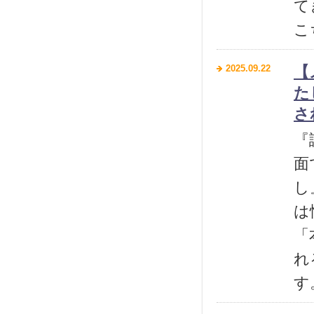
て
こ
2025.09.22
【
た
さ
『
面
し
は
「
れ
す。