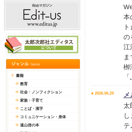
W
本
ト
の
江
ま
栁
書籍
「
教育
社会・ノンフィクション
2026.06.29
メ
家族・子育て
太
ことば・漢字
し
コミュニケーション・身体
テ
遠山啓の本