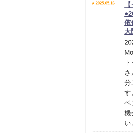
2025.05.16
【
●
依
大
2
M
ト
さ
分
す
ベ
機
い。