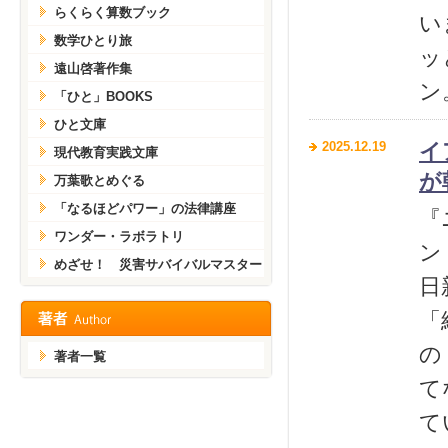
らくらく算数ブック
い
数学ひとり旅
ッ
遠山啓著作集
ン
「ひと」BOOKS
ひと文庫
2025.12.19
イ
現代教育実践文庫
が
万葉歌とめぐる
「なるほどパワー」の法律講座
『
ワンダー・ラボラトリ
ン
めざせ！ 災害サバイバルマスター
日
「
の
著者一覧
て
て