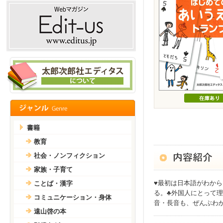
書籍
教育
社会・ノンフィクション
家族・子育て
♥最初は日本語がわか
ことば・漢字
る。♣外国人にとって理
コミュニケーション・身体
音・長音も、ぜんぶわ
遠山啓の本