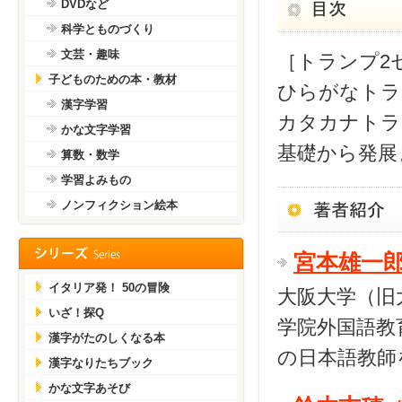
DVDなど
科学とものづくり
文芸・趣味
［トランプ2
子どものための本・教材
ひらがなトラ
漢字学習
カタカナトラ
かな文字学習
基礎から発展
算数・数学
学習よみもの
ノンフィクション絵本
宮本雄一
イタリア発！ 50の冒険
大阪大学（旧
いざ！探Q
学院外国語教
漢字がたのしくなる本
の日本語教師
漢字なりたちブック
かな文字あそび