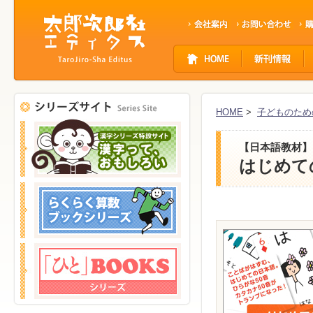
サ
イ
ト
ナ
ビ
HOME
>
子どものため
ゲ
ー
【日本語教材】
シ
はじめて
ョ
ン