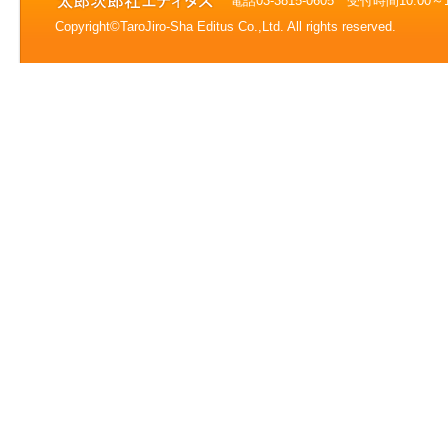
電話03-3815-0605 受付時間10:0
Copyright©TaroJiro-Sha Editus Co.,Ltd. All rights reserved.