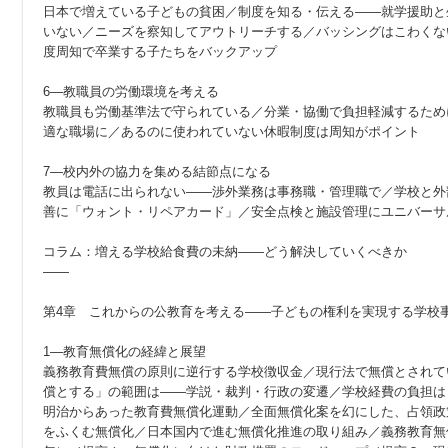
日本で増えている子どもの貧困／制度を知る・伝える——就学援助と
いない／ニーズを察知してアウトリーチする／バッシングはこわくな
度周知で卒業する子たちをバックアップ
6—教職員の労働環境を考える
教職員も労働基準法で守られている／分業・協働で負担軽減するため
適な職場に／あるのに使われていない休暇制度は周知がポイント
7—校内外の協力を集める結節点になる
教員は電話に出られない——渉外業務は事務職・管理職で／学校と外
善に「ウォント・リペアカード」／安全点検と施設管理にユニバーサ
コラム：増える学校給食費の未納——どう解決していくべきか
——
第4章 これからの公教育を考える——子どもの権利を実現する学校
1—教育無償化の経緯と展望
義務教育費無償の原則に逆行する学校徴収金／現行法で無償とされて
償とする」の範囲は——学説・裁判・行政の変遷／学校経費の負担は
明治からあった教育費無償化運動／全面無償化案を幻にした、占領政
をふくむ無償化／日本国内で進む無償化推進の取り組み／義務教育無償