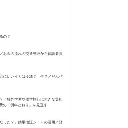
るの？
／お金の流れの交通整理から保護者負
剖にいいイカは冷凍？ 生？／だんぜ
？／校外学習や修学旅行は大きな負担
会費の「例年どおり」を見直す
だった？」効果検証シートの活用／財