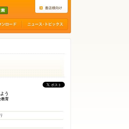
よう
公教育
行