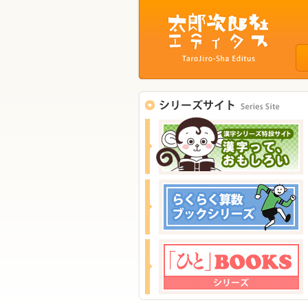
サ
イ
ト
ナ
ビ
ゲ
ー
シ
ョ
ン