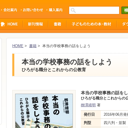
HOME
>
書籍
> 本当の学校事務の話をしよう
本当の学校事務の話をしよう
ひろがる職分とこれからの公教育
本当の学校事務の話をし
ひろがる職分とこれからの
栁澤靖明
著
発行日
2016年06月発
判型
四六判・並製