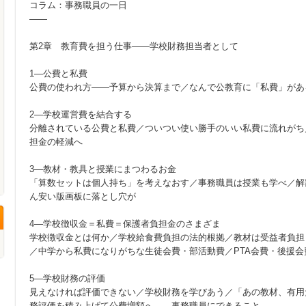
コラム：事務職員の一日
——
第2章 教育費を担う仕事——学校財務担当者として
1—公費と私費
公費の使われ方——予算から決算まで／なんで公教育に「私費」があ
2—学校運営費を結合する
分離されている公費と私費／ついつい使い勝手のいい私費に流れがち
担金の軽減へ
3—教材・教具と授業にまつわるお金
「算数セットは個人持ち」を考えなおす／事務職員は授業も学べ／解
ん安い版画板に落とし穴が
4—学校徴収金＝私費＝保護者負担金のさまざま
学校徴収金とは何か／学校給食費負担の法的根拠／教材は受益者負担
／中学から私費になりがちな生徒会費・部活動費／PTA会費・後援
5—学校財務の評価
見えなければ評価できない／学校財務を学びあう／「あの教材、有用
務評価を積み上げて公費増額へ——事務職員にできること