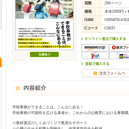
頁数
256ページ
価格
本体2000円＋
ISBN
ISBN978-4-811
Cコード
C0037
学校事務ができることは、こんなにある！
学校事務の可能性を広げる著者が、これからの公教育における事務職
☆教材選定のしくみづくりで教員をサポート
☆公費の出せる範囲を明確化し、保護者負担金を軽減