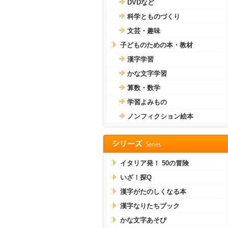
DVDなど
科学とものづくり
文芸・趣味
子どものための本・教材
漢字学習
かな文字学習
算数・数学
学習よみもの
ノンフィクション絵本
イタリア発！ 50の冒険
いざ！探Q
漢字がたのしくなる本
漢字なりたちブック
かな文字あそび