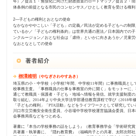
年）／提言１・無償化に向けた財政措置のロードマップ／提言２・現
体条例の前提となる市民のコンセンサス／ひとしく教育を受ける権利
2—子どもの権利とおとなの使命
なかなかややこしい「子ども」の定義／民法が定める子どもへの制限
ているか／「子どもの権利条約」は世界共通の憲法／日本国内での子
ンクルージョン／おとな社会は「虐待」といかに向きあうか／児童労
なおとなとしての使命
栁澤靖明
（やなぎさわやすあき）
埼玉県の小・中学校（小学校7年間、中学校11年間）に事務職員とし
校事務主査。「事務職員の仕事を事務室の外に開く」をモットーに、
通じて教職員・保護者・子ども・地域へ情報を発信。就学支援制度の
取り組む。2014年より中央大学法学部通信教育課程で学び（2018
「子どもの権利」「PTA活動」などをライフワークとして研究してい
川口市立労働安全衛生委員、小谷場中学校学校運営協議会委員、日本
会事務局長などをつとめる。
著書に『本当の学校事務の話をしよう』（教育事務学会「学術研究賞
共著書・執筆書に、『隠れ教育費』（福嶋尚子との共著、太郎次郎社