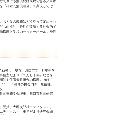
行制度でも無償化は実現できる／自治
を「相対的無償相当」で実現しては
／おとなの義務はどうやって定められ
どもの権利／条約が要請する社会的イ
働撤廃と学校のサッカーボール／身近
て勤務し、現在、川口市立小谷場中学
事務室だより『でんしょ鳩』などを
周知や保護者負担金の撤廃に向けて
年修了）、「教育の機会均等・無償性」
る。
教育事務学会理事、川口市教育研究
」受賞、太郎次郎社エディタス）、
エディタス）、事務だより研究会編