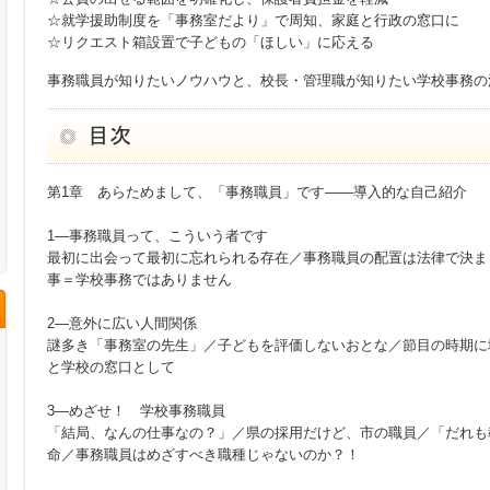
☆就学援助制度を「事務室だより」で周知、家庭と行政の窓口に
☆リクエスト箱設置で子どもの「ほしい」に応える
事務職員が知りたいノウハウと、校長・管理職が知りたい学校事務の
第1章 あらためまして、「事務職員」です——導入的な自己紹介
1—事務職員って、こういう者です
最初に出会って最初に忘れられる存在／事務職員の配置は法律で決ま
事＝学校事務ではありません
2—意外に広い人間関係
謎多き「事務室の先生」／子どもを評価しないおとな／節目の時期に
と学校の窓口として
3—めざせ！ 学校事務職員
「結局、なんの仕事なの？」／県の採用だけど、市の職員／「だれも
命／事務職員はめざすべき職種じゃないのか？！