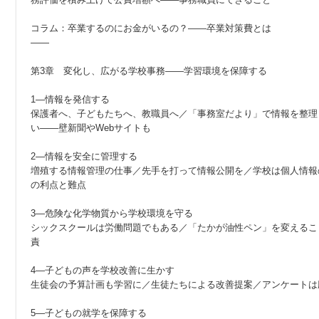
コラム：卒業するのにお金がいるの？——卒業対策費とは
——
第3章 変化し、広がる学校事務——学習環境を保障する
1—情報を発信する
保護者へ、子どもたちへ、教職員へ／「事務室だより」で情報を整理
い——壁新聞やWebサイトも
2—情報を安全に管理する
増殖する情報管理の仕事／先手を打って情報公開を／学校は個人情報
の利点と難点
3—危険な化学物質から学校環境を守る
シックスクールは労働問題でもある／「たかが油性ペン」を変えるこ
責
4—子どもの声を学校改善に生かす
生徒会の予算計画も学習に／生徒たちによる改善提案／アンケートは
5—子どもの就学を保障する