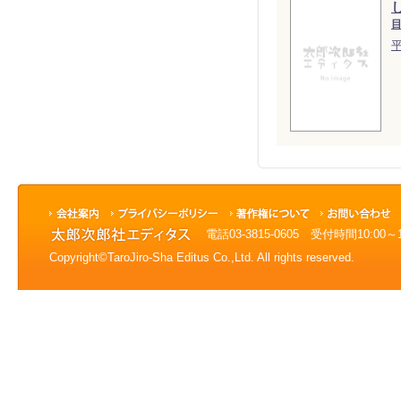
電話03-3815-0605 受付時間10:0
Copyright©TaroJiro-Sha Editus Co.,Ltd. All rights reserved.