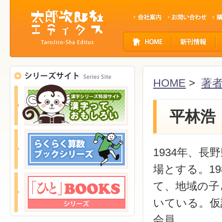
サ
イ
ト
ナ
ビ
HOME
>
著
ゲ
ー
シ
平林浩
ョ
ン
1934年、
場とする。1
て、地域の子
いている。仮
会員。