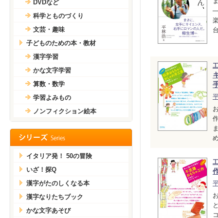
DVDなど
科学とものづくり
文芸・趣味
子どものための本・教材
漢字学習
かな文字学習
算数・数学
学習よみもの
ノンフィクション絵本
イタリア発！ 50の冒険
いざ！探Q
漢字がたのしくなる本
漢字なりたちブック
かな文字あそび