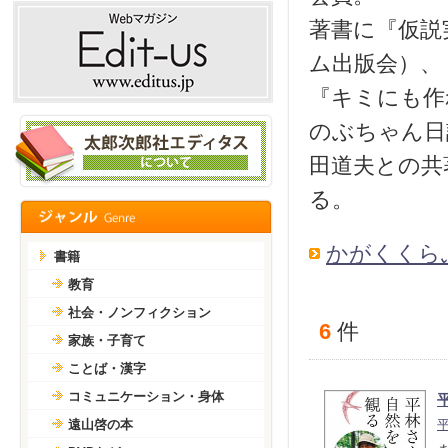
著書に『仮説
ム出版会）、
『キミにも作
のぶちゃん日
田道夫との共
る。
かがくくら
書籍
教育
社会・ノンフィクション
6
件
家族・子育て
ことば・漢字
コミュニケーション・身体
遠山啓の本