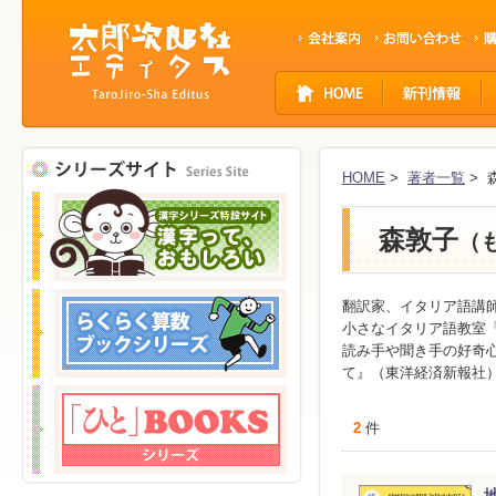
サ
イ
ト
ナ
ビ
HOME
>
著者一覧
> 
ゲ
ー
森敦子
シ
（
ョ
ン
翻訳家、イタリア語講師
小さなイタリア語教室
読み手や聞き手の好奇
て』（東洋経済新報社
2
件