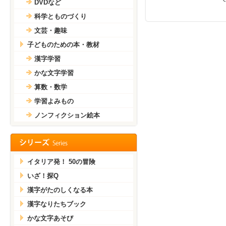
DVDなど
科学とものづくり
文芸・趣味
子どものための本・教材
漢字学習
かな文字学習
算数・数学
学習よみもの
ノンフィクション絵本
イタリア発！ 50の冒険
いざ！探Q
漢字がたのしくなる本
漢字なりたちブック
かな文字あそび