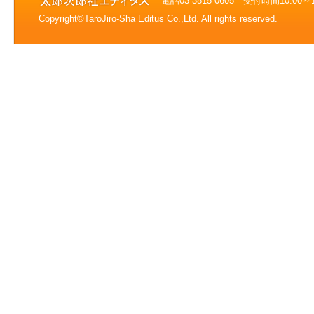
電話03-3815-0605 受付時間10:0
Copyright©TaroJiro-Sha Editus Co.,Ltd. All rights reserved.