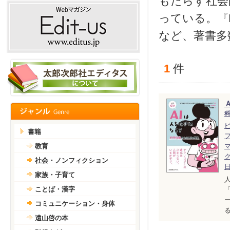
もたらす社会
っている。『No
など、著書多
1
件
書籍
教育
社会・ノンフィクション
家族・子育て
ことば・漢字
コミュニケーション・身体
遠山啓の本