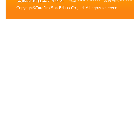
電話03-3815-0605 受付時間10:0
Copyright©TaroJiro-Sha Editus Co.,Ltd. All rights reserved.