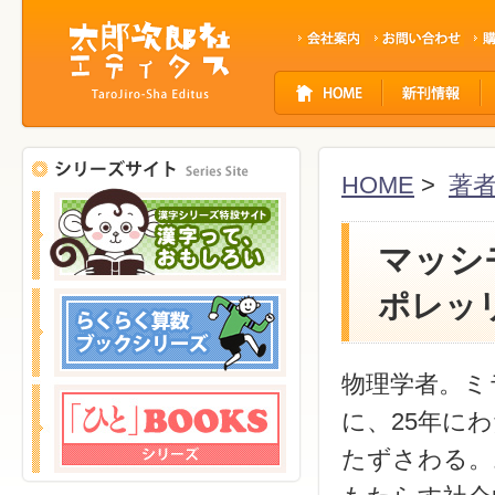
サ
イ
ト
ナ
ビ
HOME
>
著
ゲ
ー
シ
マッシ
ョ
ン
ポレッ
物理学者。ミ
に、25年に
たずさわる。