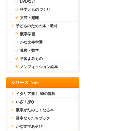
DVDなど
科学とものづくり
文芸・趣味
子どものための本・教材
漢字学習
かな文字学習
算数・数学
学習よみもの
ノンフィクション絵本
イタリア発！ 50の冒険
いざ！探Q
漢字がたのしくなる本
漢字なりたちブック
かな文字あそび