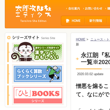
サ
イ
ト
ナ
ビ
HOME
>
ニュース・ト
ゲ
新
ー
シ
永江朗『
ョ
一覧※2020
ン
2020.03.02 update
憎悪を煽るこ
て、なにがで