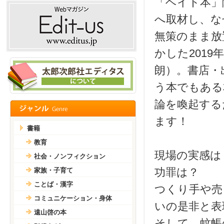
「ヘイト本」
へ取材し、な
無策のまま放
かした2019年
朗）。書店・
う本でもある
論を喚起する
ます！
書籍
教育
現場の実感は
社会・ノンフィクション
功罪は？
家族・子育て
ことば・漢字
つくり手や売
コミュニケーション・身体
いの是非と表
遠山啓の本
そして、蚊帳