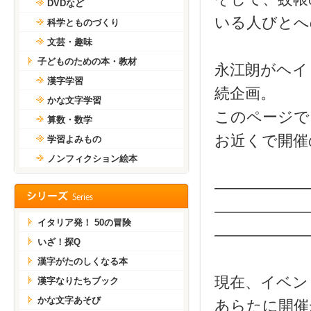
DVDなど
いる人びとへ
科学とものづくり
文芸・趣味
子どものための本・教材
永江朗がヘイ
漢字学習
続企画。
かな文字学習
このページで
算数・数学
お近くで開催
学習よみもの
ノンフィクション絵本
——————
——————
イタリア発！ 50の冒険
——————
いざ！探Q
漢字がたのしくなる本
現在、イベン
漢字なりたちブック
かな文字あそび
あらたに開催