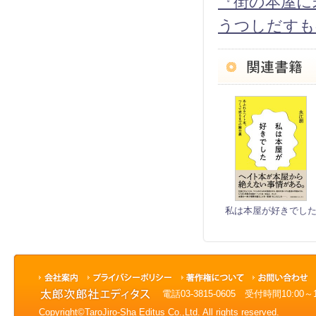
『街の本屋に
うつしだすも
私は本屋が好きでし
電話03-3815-0605 受付時間10:0
Copyright©TaroJiro-Sha Editus Co.,Ltd. All rights reserved.