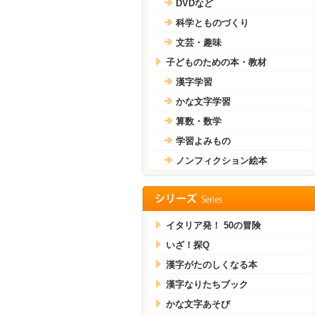
DVDなど
科学とものづくり
文芸・趣味
子どものための本・教材
漢字学習
かな文字学習
算数・数学
学習よみもの
ノンフィクション絵本
イタリア発！ 50の冒険
いざ！探Q
漢字がたのしくなる本
漢字なりたちブック
かな文字あそび