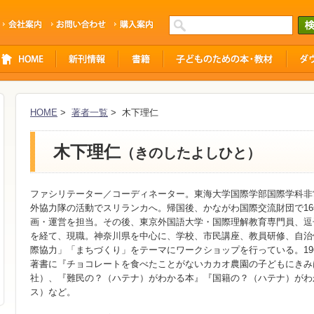
HOME
>
著者一覧
> 木下理仁
木下理仁
（きのしたよしひと）
ファシリテーター／コーディネーター。東海大学国際学部国際学科非常
外協力隊の活動でスリランカへ。帰国後、かながわ国際交流財団で1
画・運営を担当。その後、東京外国語大学・国際理解教育専門員、逗
を経て、現職。神奈川県を中心に、学校、市民講座、教員研修、自治
際協力」「まちづくり」をテーマにワークショップを行っている。19
著書に『チョコレートを食べたことがないカカオ農園の子どもにきみ
社）、『難民の？（ハテナ）がわかる本』『国籍の？（ハテナ）がわ
ス）など。