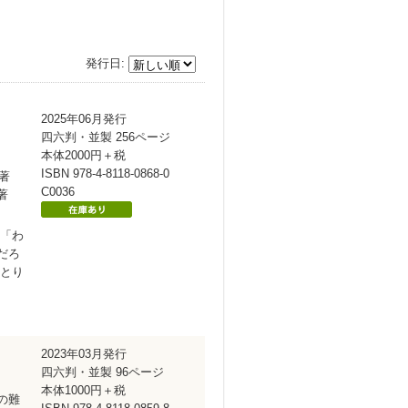
発行日:
2025年06月発行
四六判・並製 256ページ
本体2000円＋税
ISBN 978-4-8118-0868-0
著
C0036
著
 「わ
だろ
りとり
、
2023年03月発行
四六判・並製 96ページ
本体1000円＋税
の難