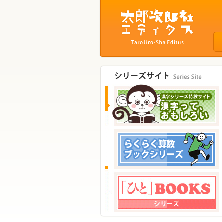
サ
イ
ト
ナ
ビ
ゲ
ー
シ
ョ
ン