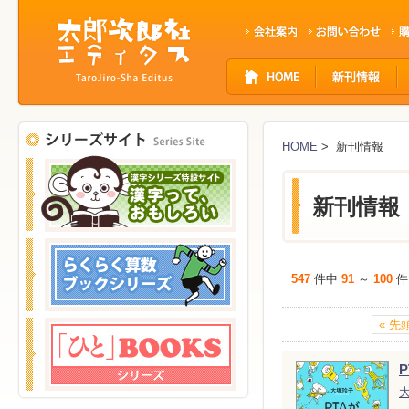
サ
イ
ト
ナ
ビ
HOME
> 新刊情報
ゲ
ー
シ
新刊情報
ョ
ン
547
件中
91
～
100
件
« 先