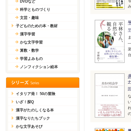
DVDなど
科学とものづくり
文芸・趣味
子どものための本・教材
漢字学習
かな文字学習
算数・数学
学習よみもの
ノンフィクション絵本
イタリア発！ 50の冒険
いざ！探Q
漢字がたのしくなる本
漢字なりたちブック
かな文字あそび