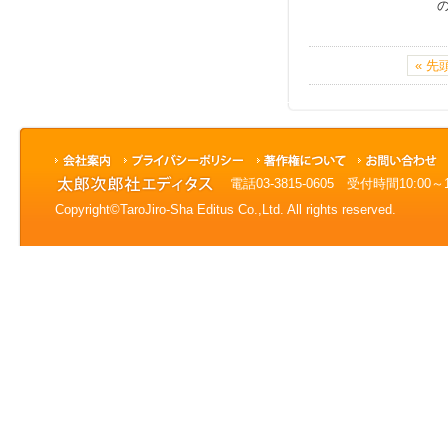
の
« 先
電話03-3815-0605 受付時間10:0
Copyright©TaroJiro-Sha Editus Co.,Ltd. All rights reserved.