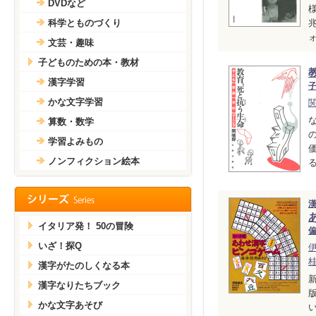
DVDなど
科学とものづくり
ォ
文芸・趣味
子どものための本・教材
漢字学習
かな文字学習
算数・数学
学習よみもの
ノンフィクション絵本
イタリア発！ 50の冒険
いざ！探Q
漢字がたのしくなる本
漢字なりたちブック
かな文字あそび
い