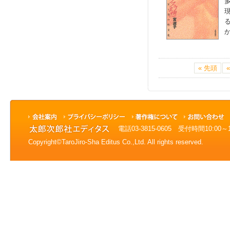
« 先頭
«
電話03-3815-0605 受付時間10:0
Copyright©TaroJiro-Sha Editus Co.,Ltd. All rights reserved.