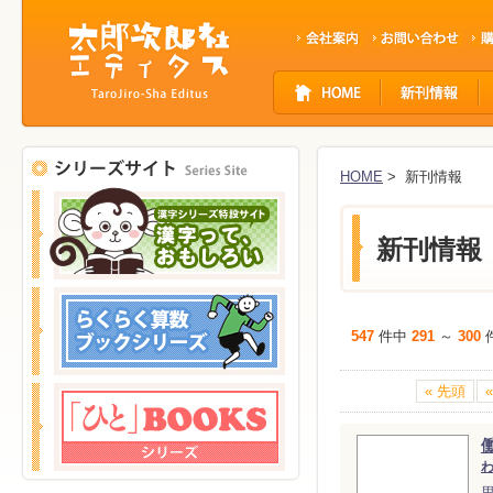
サ
イ
ト
ナ
ビ
HOME
> 新刊情報
ゲ
ー
シ
新刊情報
ョ
ン
547
件中
291
～
300
« 先頭
«