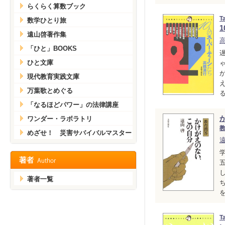
らくらく算数ブック
T
数学ひとり旅
遠山啓著作集
「ひと」BOOKS
ひと文庫
現代教育実践文庫
万葉歌とめぐる
る
「なるほどパワー」の法律講座
ワンダー・ラボラトリ
めざせ！ 災害サバイバルマスター
著者一覧
を
T